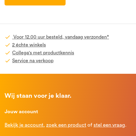
Voor 12.00 uur besteld, vandaag verzonden*
2 échte winkels
Collega's met productkennis
Service na verkoop
Wij staan voor je klaar.
Jouw account
Bekijk je account
,
zoek een product
of
stel een vraag
.