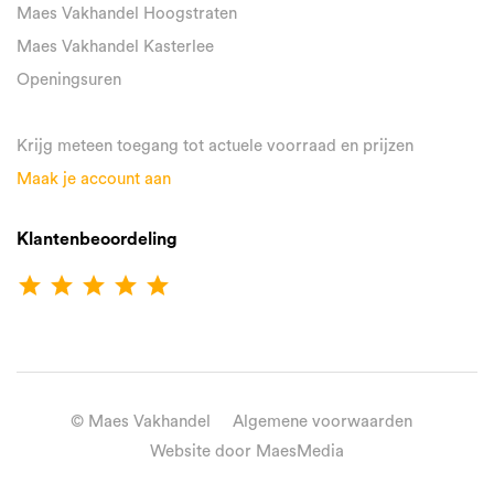
Maes Vakhandel Hoogstraten
Maes Vakhandel Kasterlee
Openingsuren
Krijg meteen toegang tot actuele voorraad en prijzen
Maak je account aan
Klantenbeoordeling
star
star
star
star
star
© Maes Vakhandel
Algemene voorwaarden
Website door MaesMedia