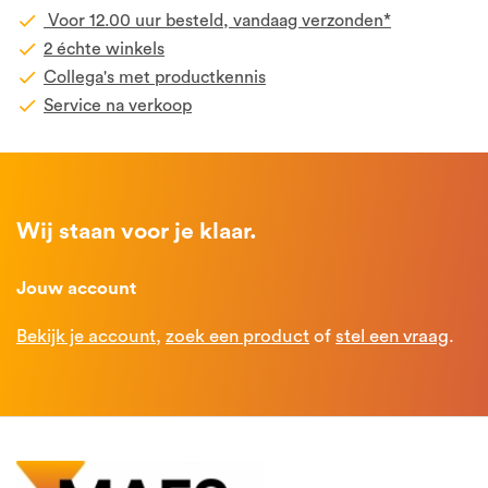
Voor 12.00 uur besteld, vandaag verzonden*
2 échte winkels
Collega's met productkennis
Service na verkoop
Wij staan voor je klaar.
Jouw account
Bekijk je account
,
zoek een product
of
stel een vraag
.