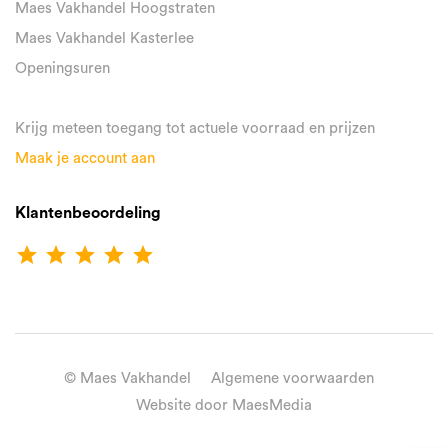
Maes Vakhandel Hoogstraten
Maes Vakhandel Kasterlee
Openingsuren
Krijg meteen toegang tot actuele voorraad en prijzen
Maak je account aan
Klantenbeoordeling
star
star
star
star
star
© Maes Vakhandel
Algemene voorwaarden
Website door MaesMedia