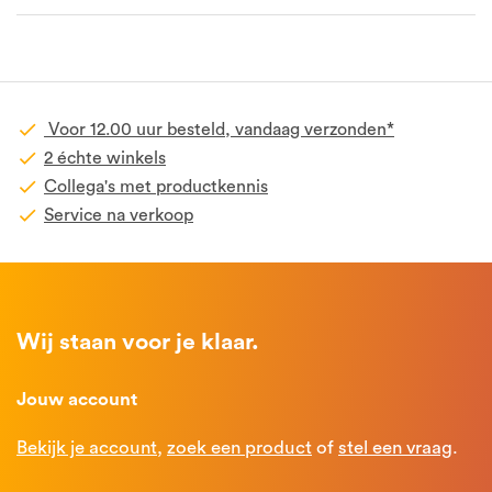
Voor 12.00 uur besteld, vandaag verzonden*
2 échte winkels
Collega's met productkennis
Service na verkoop
Wij staan voor je klaar.
Jouw account
Bekijk je account
,
zoek een product
of
stel een vraag
.