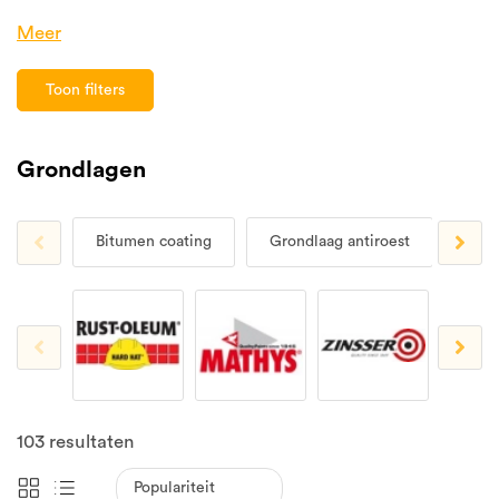
Meer
Toon filters
Grondlagen
Bitumen coating
Grondlaag antiroest
Gron
103
resultaten