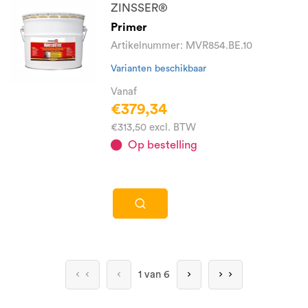
ZINSSER®
Primer
Artikelnummer: MVR854.BE.10
Varianten beschikbaar
Vanaf
€379,34
€313,50 excl. BTW
Op bestelling
1 van 6