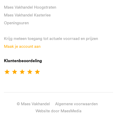
Maes Vakhandel Hoogstraten
Maes Vakhandel Kasterlee
Openingsuren
Krijg meteen toegang tot actuele voorraad en prijzen
Maak je account aan
Klantenbeoordeling
star
star
star
star
star
© Maes Vakhandel
Algemene voorwaarden
Website door MaesMedia