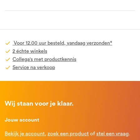
Voor 12.00 uur besteld, vandaag verzonden*
2 échte winkels
Collega's met productkennis
Service na verkoop
Wij staan voor je klaar.
Jouw account
Bekijk je account
,
zoek een product
of
stel een vraag
.