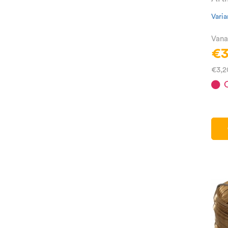
Varia
Vana
€3
€3,2
O