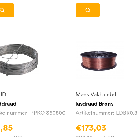
ID
Maes Vakhandel
ddraad
lasdraad Brons
ikelnummer: PPKO 360800
Artikelnummer: LDBR0.
,85
€173,03