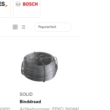
SOLID
Binddraad
60810
Artikelnummer: PPKO 360841