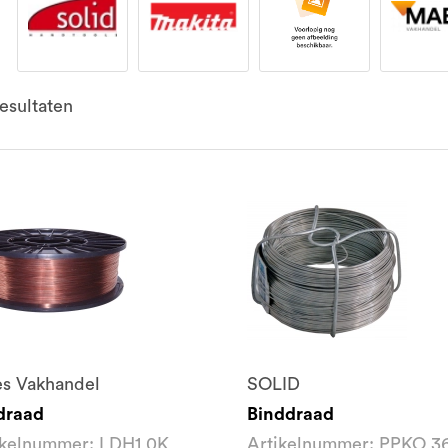
esultaten
s Vakhandel
SOLID
draad
Binddraad
ikelnummer: LDH1.0K
Artikelnummer: PPKO 3