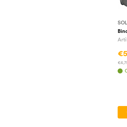
SOL
Bin
Art
€5
€4,7