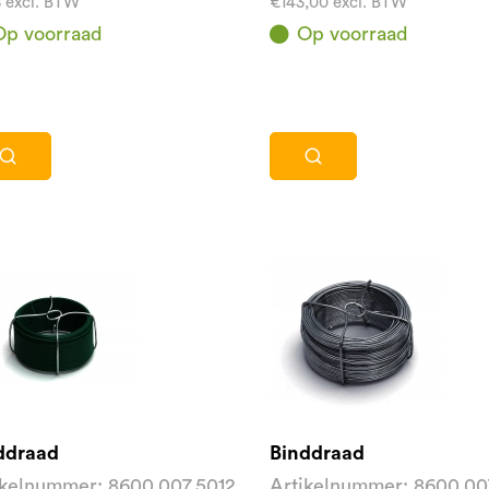
8 excl. BTW
€143,00 excl. BTW
Op voorraad
Op voorraad
ddraad
Binddraad
ikelnummer: 8600.007.5012
Artikelnummer: 8600.00