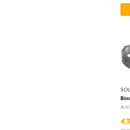
SOL
Bin
Art
€3