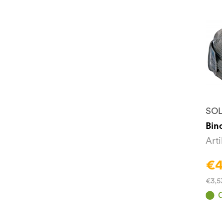
SOL
Bin
Art
€4
€3,5