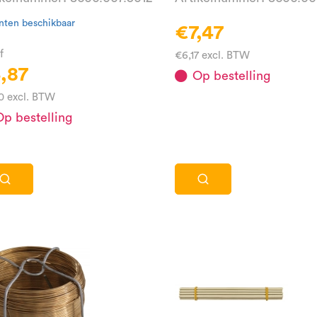
nten beschikbaar
€7,47
f
€6,17 excl. BTW
,87
Op bestelling
0 excl. BTW
p bestelling