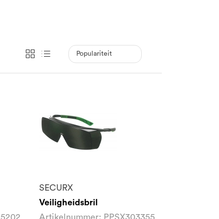
SECURX
Veiligheidsbril
05202
Artikelnummer: PPSX303355