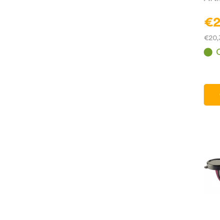
€2
€20,