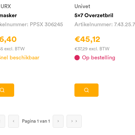
CURX
Univet
masker
5x7 Overzetbril
ikelnummer: PPSX 306245
Artikelnummer: 7.43.25.7
6,40
€45,12
55 excl. BTW
€37,29 excl. BTW
Snel beschikbaar
Op bestelling
Pagina
1 van 1