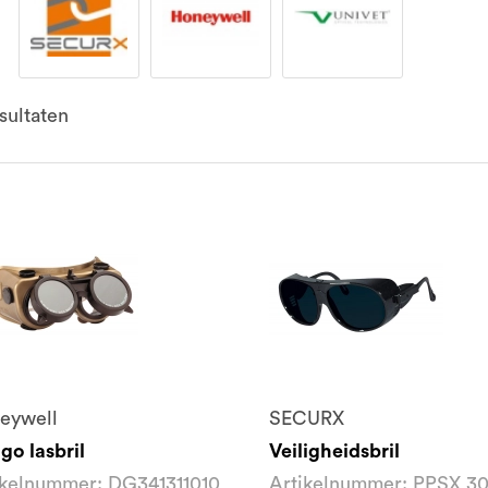
sultaten
eywell
SECURX
go lasbril
Veiligheidsbril
ikelnummer: DG341311010
Artikelnummer: PPSX 3