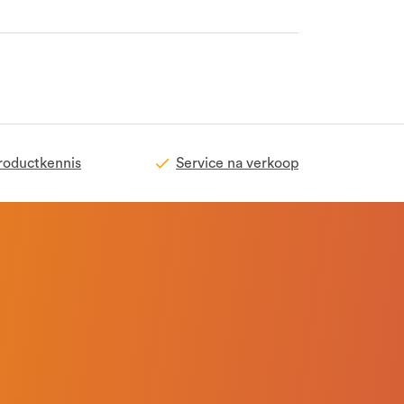
roductkennis
Service na verkoop