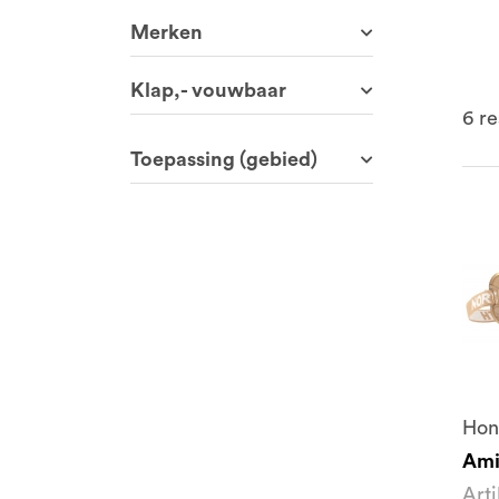
Merken
Klap,- vouwbaar
6
re
Toepassing (gebied)
Hon
Ami
Art