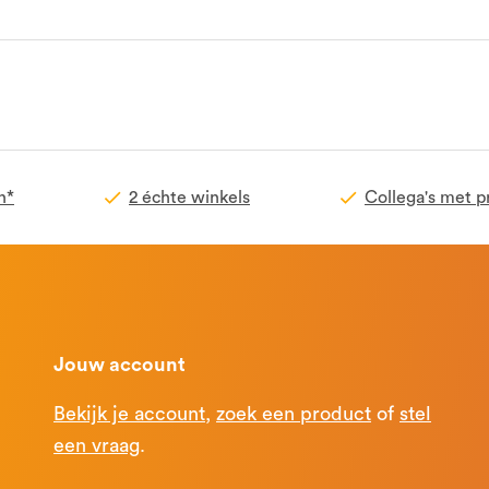
n*
2 échte winkels
Collega's met p
Jouw account
Bekijk je account
,
zoek een product
of
stel
een vraag
.