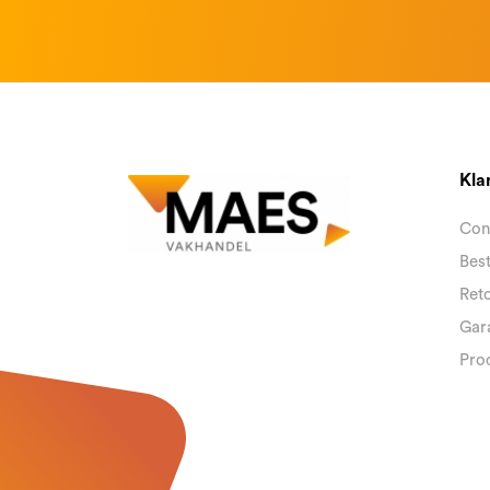
Kla
Con
Best
Reto
Gara
Pro