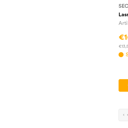
SE
Las
Art
€1
€13,