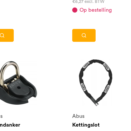
€6,27 excl. BTW
Op bestelling
s
Abus
ndanker
Kettingslot