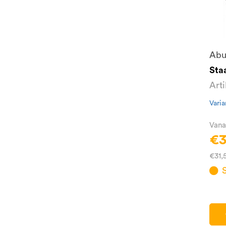
Abu
Sta
Art
Varia
Vana
€3
€31,