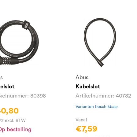
s
Abus
elslot
Kabelslot
ikelnummer: 80398
Artikelnummer: 40782
Varianten beschikbaar
0,80
Vanaf
72 excl. BTW
€7,59
p bestelling