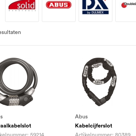
sultaten
s
Abus
raalkabelslot
Kabelcijferslot
ikelnummer: 59214
Artikelnummer: 80389