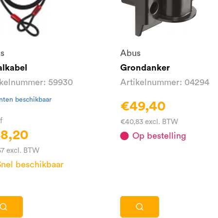
s
Abus
alkabel
Grondanker
ikelnummer: 59930
Artikelnummer: 04294
nten beschikbaar
€49,40
f
€40,83 excl. BTW
8,20
Op bestelling
57 excl. BTW
Snel beschikbaar