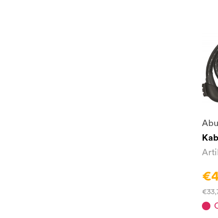
Abu
Kab
Art
€4
€33,
O