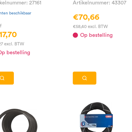
ikelnummer: 27161
Artikelnummer: 43307
nten beschikbaar
€70,66
f
€58,40 excl. BTW
17,70
Op bestelling
27 excl. BTW
p bestelling