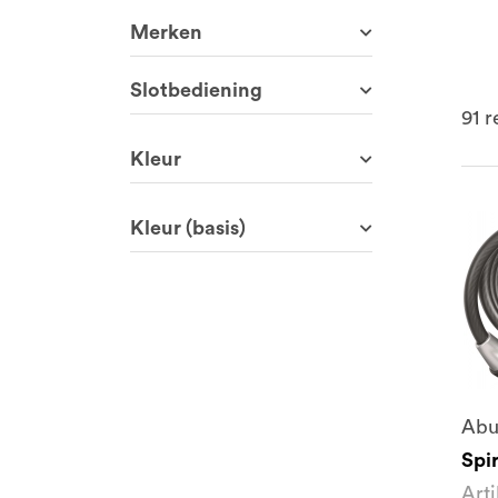
Merken
Slotbediening
91
re
Kleur
Kleur (basis)
Abu
Spi
Art