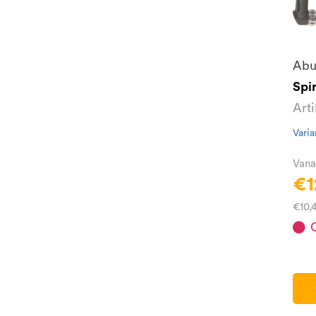
Abu
Spir
Art
Varia
Vana
€1
€10,
O