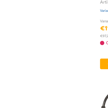
Art
Varia
Vana
€1
€97,
O