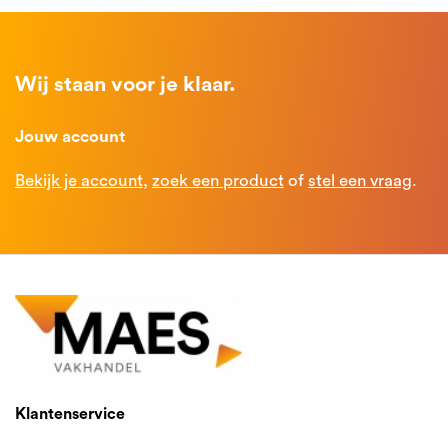
Wij staan voor je klaar.
Jouw account
Bekijk je account
,
zoek een product
of
stel een vraag
.
Klantenservice