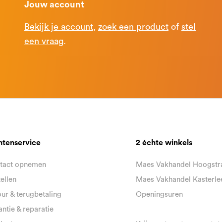
Jouw account
Bekijk je account
,
zoek een product
of
stel
een vraag
.
ntenservice
2 échte winkels
tact opnemen
Maes Vakhandel Hoogstr
ellen
Maes Vakhandel Kasterle
ur & terugbetaling
Openingsuren
ntie & reparatie