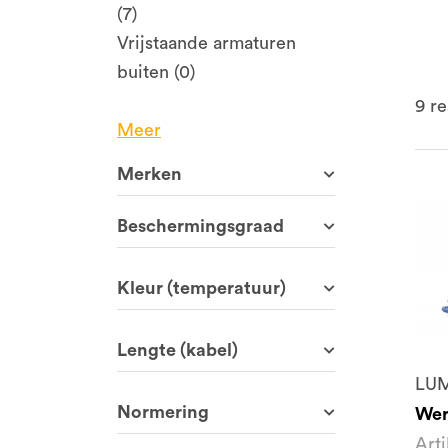
(7)
Vrijstaande armaturen
buiten (0)
9
re
Meer
Merken
Beschermingsgraad
Kleur (temperatuur)
Lengte (kabel)
LU
Normering
Wer
Art