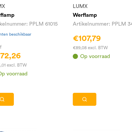
MX
LUMX
flamp
Werflamp
ikelnummer: PPLM 61015
Artikelnummer: PPLM 3
nten beschikbaar
€107,79
f
€89,08 excl. BTW
72,26
Op voorraad
,01 excl. BTW
Op voorraad