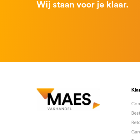
Wij staan voor je klaar.
Kla
Con
Best
Reto
Gara