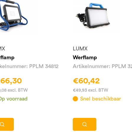
MX
LUMX
flamp
Werflamp
ikelnummer: PPLM 34812
Artikelnummer: PPLM 3
66,30
€60,42
,08 excl. BTW
€49,93 excl. BTW
Op voorraad
Snel beschikbaar