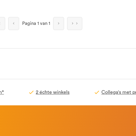
Pagina
1 van 1
n*
2 échte winkels
Collega's met p