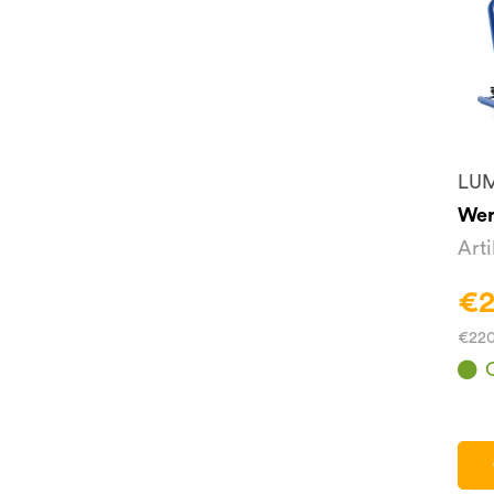
LU
Wer
Art
€2
€220