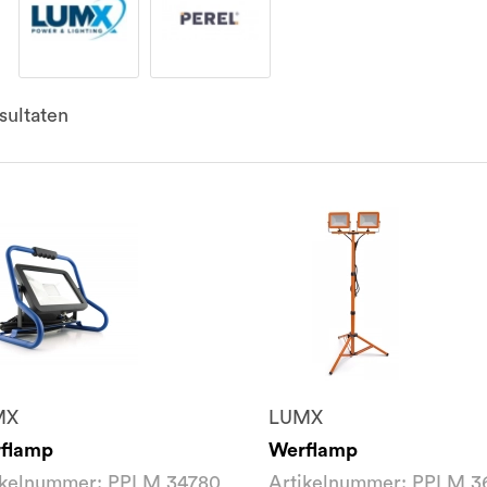
sultaten
MX
LUMX
flamp
Werflamp
ikelnummer: PPLM 34780
Artikelnummer: PPLM 3