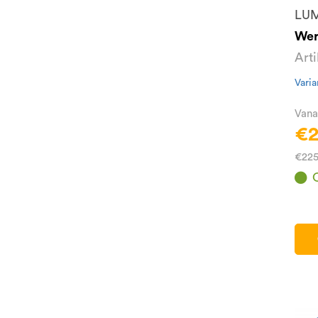
LU
Wer
Art
Varia
Vana
€2
€225