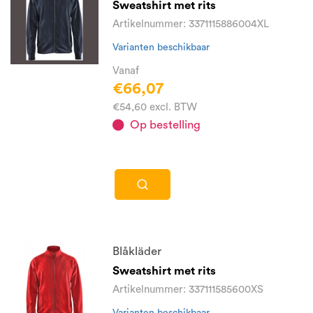
Sweatshirt met rits
Artikelnummer: 3371115886004XL
Varianten beschikbaar
Vanaf
€66,07
€54,60 excl. BTW
Op bestelling
Blåkläder
Sweatshirt met rits
Artikelnummer: 337111585600XS