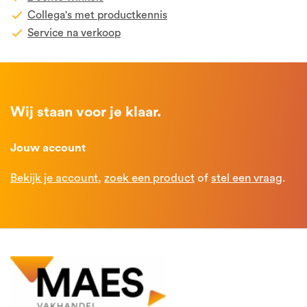
Collega's met productkennis
Service na verkoop
Wij staan voor je klaar.
Jouw account
Bekijk je account
,
zoek een product
of
stel een vraag
.