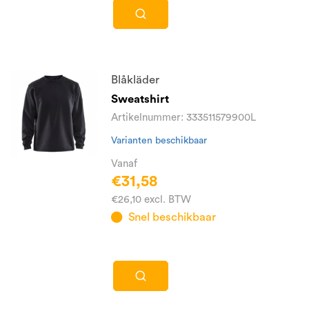
Blåkläder
Sweatshirt
Artikelnummer: 333511579900L
Varianten beschikbaar
Vanaf
€31,58
€26,10 excl. BTW
Snel beschikbaar