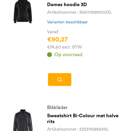
Dames hoodie 3D
Artikelnummer: 356011589900XL
Varianten beschikbaar
Vanaf
€90,27
€74,60 excl. BTW
Op voorraad
Blåkläder
Sweatshirt Bi-Colour met halve
rits
Artikelnummer: 335311589699L