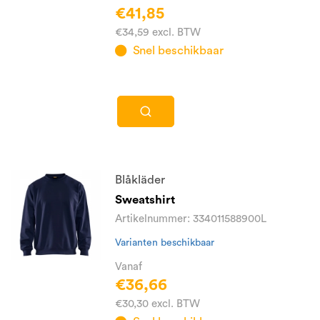
€41,85
€34,59 excl. BTW
Snel beschikbaar
Blåkläder
Sweatshirt
Artikelnummer: 334011588900L
Varianten beschikbaar
Vanaf
€36,66
€30,30 excl. BTW