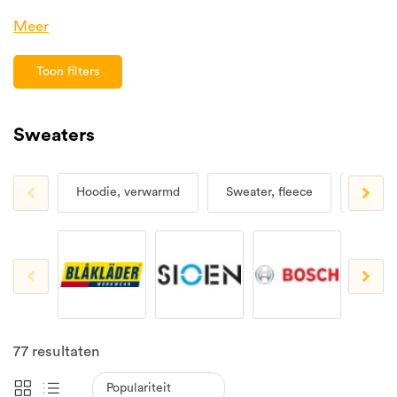
Meer
Toon filters
Sweaters
Hoodie, verwarmd
Sweater, fleece
Sweate
77
resultaten