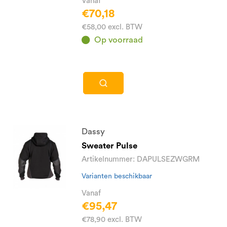
Vanaf
€70,18
€58,00 excl. BTW
Op voorraad
Dassy
Sweater Pulse
Artikelnummer: DAPULSEZWGRM
Varianten beschikbaar
Vanaf
€95,47
€78,90 excl. BTW