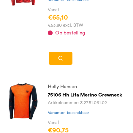
Varianten beschikbaar
Vanaf
€65,10
€53,80 excl. BTW
Op bestelling
Helly Hansen
75106 Hh Lifa Merino Crewneck
Artikelnummer: 3.27.51.061.02
Varianten beschikbaar
Vanaf
€90,75