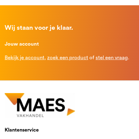
Wij staan voor je klaar.
Jouw account
Bekijk je account
,
zoek een product
of
stel een vraag
.
Klantenservice