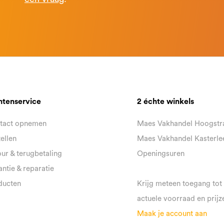
ntenservice
2 échte winkels
tact opnemen
Maes Vakhandel Hoogstr
ellen
Maes Vakhandel Kasterle
ur & terugbetaling
Openingsuren
ntie & reparatie
ducten
Krijg meteen toegang tot
actuele voorraad en prijz
Maak je account aan