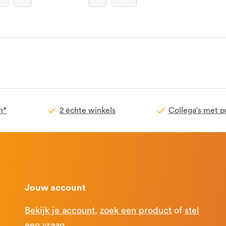
n*
2 échte winkels
Collega's met p
Jouw account
Bekijk je account
,
zoek een product
of
stel
een vraag
.