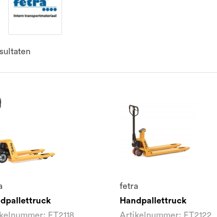
sultaten
a
fetra
dpallettruck
Handpallettruck
ikelnummer: FT2118
Artikelnummer: FT2122