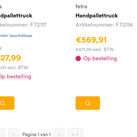
a
fetra
dpallettruck
Handpallettruck
ikelnummer: FT2117
Artikelnummer: FT2114
nten beschikbaar
€569,91
f
€471,00 excl. BTW
27,99
Op bestelling
,00 excl. BTW
p bestelling
Pagina
1 van 1