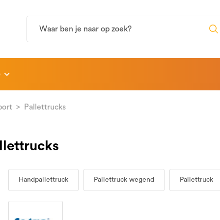
p
port
Pallettrucks
llettrucks
Handpallettruck
Pallettruck wegend
Pallettruck