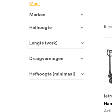
Meer
Merken
6
re
Hefhoogte
Lengte (vork)
Draagvermogen
Hefhoogte (minimaal)
fetr
Han
Art