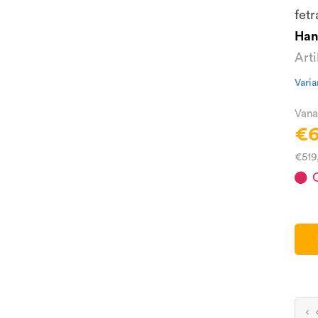
fetr
Han
Art
Varia
Vana
€6
€519
O