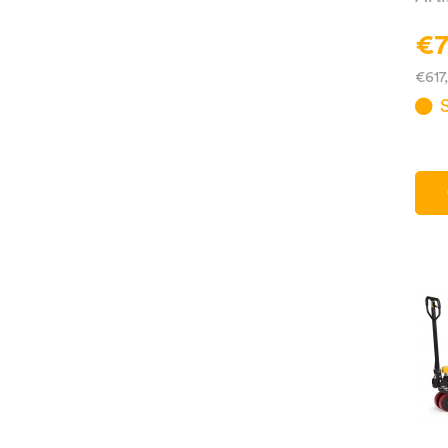
€7
€617