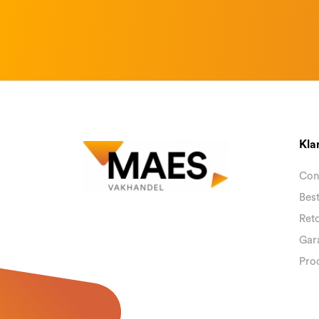
Kla
Con
Best
Reto
Gara
Pro