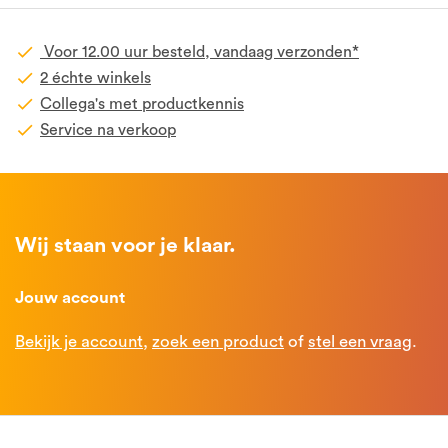
Voor 12.00 uur besteld, vandaag verzonden*
2 échte winkels
Collega's met productkennis
Service na verkoop
Wij staan voor je klaar.
Jouw account
Bekijk je account
,
zoek een product
of
stel een vraag
.