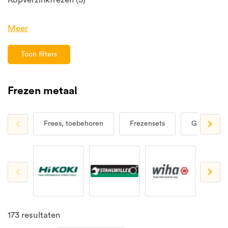
Meer
Toon filters
Frezen metaal
Frees, toebehoren
Frezensets
Gatfrezen
173
resultaten