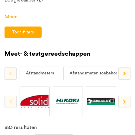
Meer
Toon filters
Meet- & testgereedschappen
Afstandmeters
Afstandsmeter, toebehoren
883
resultaten