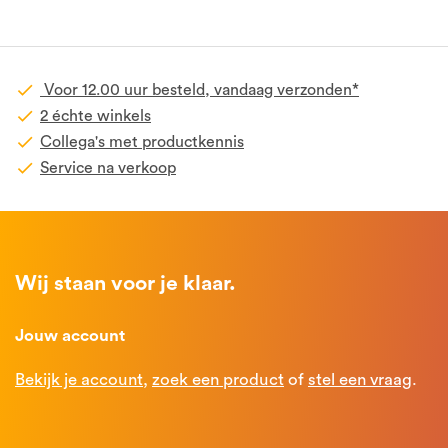
Voor 12.00 uur besteld, vandaag verzonden*
2 échte winkels
Collega's met productkennis
Service na verkoop
Wij staan voor je klaar.
Jouw account
Bekijk je account
,
zoek een product
of
stel een vraag
.