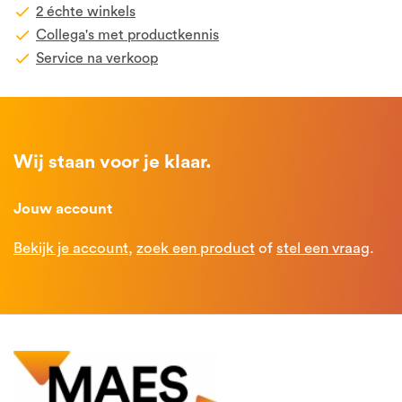
2 échte winkels
Collega's met productkennis
Service na verkoop
Wij staan voor je klaar.
Jouw account
Bekijk je account
,
zoek een product
of
stel een vraag
.