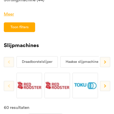
Meer
Toon filters
Slijpmachines
Draadborstelslijper
Haakse slijpmachine
S
60
resultaten