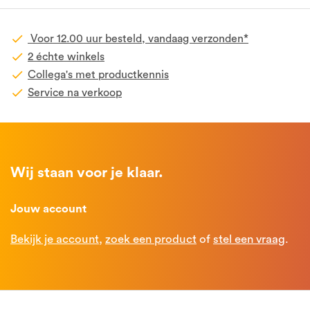
Voor 12.00 uur besteld, vandaag verzonden*
2 échte winkels
Collega's met productkennis
Service na verkoop
Wij staan voor je klaar.
Jouw account
Bekijk je account
,
zoek een product
of
stel een vraag
.