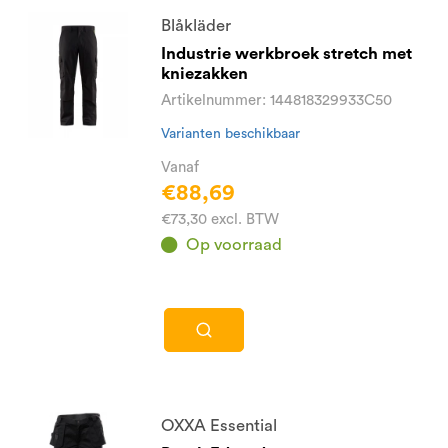
Blåkläder
Industrie werkbroek stretch met
kniezakken
Artikelnummer: 144818329933C50
Varianten beschikbaar
Vanaf
€88,69
€73,30 excl. BTW
Op voorraad
OXXA Essential