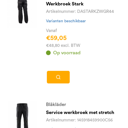
Werkbroek Stark
Artikelnummer: DASTARKZWGR44
Varianten beschikbaar
Vanaf
€59,05
€48,80 excl. BTW
Op voorraad
Blåkläder
Service werkbroek met stretch
Artikelnummer: 145918459900C56