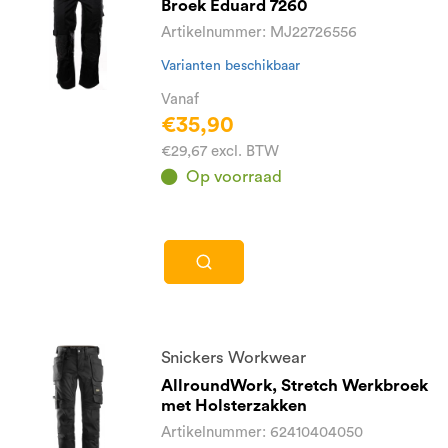
Broek Eduard 7260
Artikelnummer: MJ22726556
Varianten beschikbaar
Vanaf
€35,90
€29,67 excl. BTW
Op voorraad
Snickers Workwear
AllroundWork, Stretch Werkbroek
met Holsterzakken
Artikelnummer: 62410404050