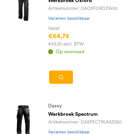
Werkbroek Oxford
Artikelnummer: DAOXFORDZW42
Varianten beschikbaar
Vanaf
€64,74
€53,50 excl. BTW
Op voorraad
Dassy
Werkbroek Spectrum
Artikelnummer: DASPECTRUMZG50
Varianten beschikbaar