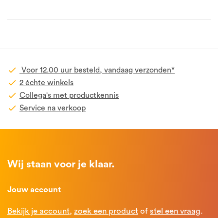
Voor 12.00 uur besteld, vandaag verzonden*
2 échte winkels
Collega's met productkennis
Service na verkoop
Wij staan voor je klaar.
Jouw account
Bekijk je account
,
zoek een product
of
stel een vraag
.