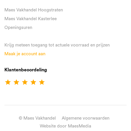
Maes Vakhandel Hoogstraten
Maes Vakhandel Kasterlee
Openingsuren
Krijg meteen toegang tot actuele voorraad en prijzen
Maak je account aan
Klantenbeoordeling
star
star
star
star
star
© Maes Vakhandel
Algemene voorwaarden
Website door MaesMedia