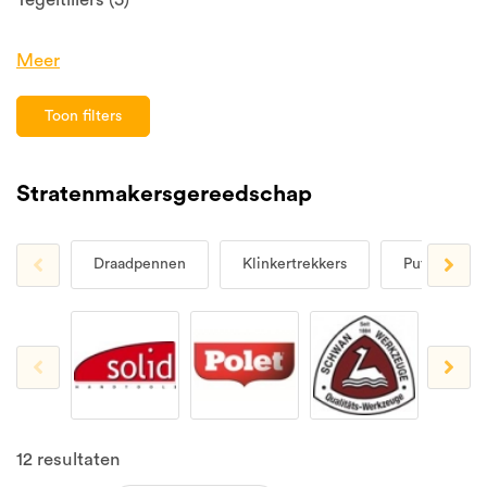
Meer
Toon filters
Stratenmakersgereedschap
Draadpennen
Klinkertrekkers
Putdekselh
12
resultaten