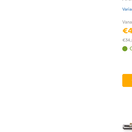
Varia
Vana
€4
€34,