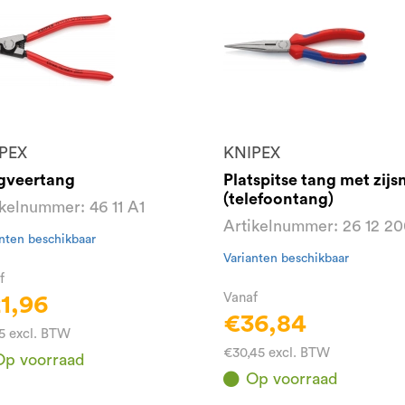
PEX
KNIPEX
gveertang
Platspitse tang met zijsn
(telefoontang)
ikelnummer: 46 11 A1
Artikelnummer: 26 12 2
nten beschikbaar
Varianten beschikbaar
f
Vanaf
1,96
€36,84
15 excl. BTW
€30,45 excl. BTW
Op voorraad
Op voorraad