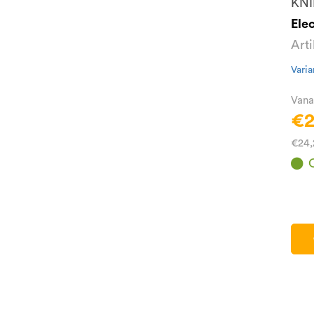
KNI
Ele
Art
Varia
Vana
€2
€24,