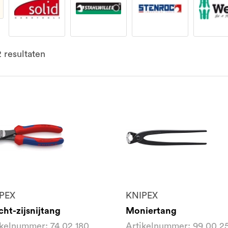
2
resultaten
PEX
KNIPEX
cht-zijsnijtang
Moniertang
ikelnummer: 74 02 180
Artikelnummer: 99 00 2