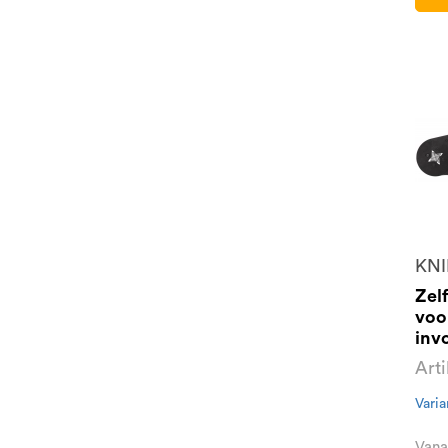
KNI
Zel
voo
inv
Art
Varia
Vana