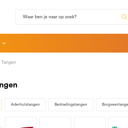
p
Tangen
ngen
Aderhulstangen
Bedradingstangen
Borgveertang