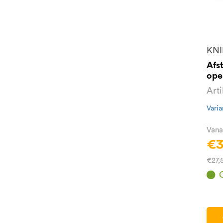
KNI
Afs
ope
Art
Varia
Vana
€3
€27,