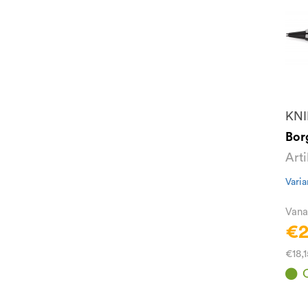
KNI
Bor
Art
Varia
Vana
€2
€18,