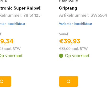
PEX
Stahlwille
ctronic Super Knips®
Griptang
ikelnummer: 78 61 125
Artikelnummer: SW656
nten beschikbaar
Varianten beschikbaar
f
Vanaf
9,34
€39,93
25 excl. BTW
€33,00 excl. BTW
Op voorraad
Op voorraad