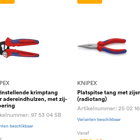
PEX
KNIPEX
finstellende krimptang
Platspitse tang met zijsn
r adereindhulzen, met zij-
(radiotang)
oering
Artikelnummer: 25 02 1
ikelnummer: 97 53 04 SB
Varianten beschikbaar
nten beschikbaar
Vanaf
f