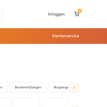
0
Inloggen
Klantenservice
en
Boutensnijtangen
Buigtangen
Combinatietan