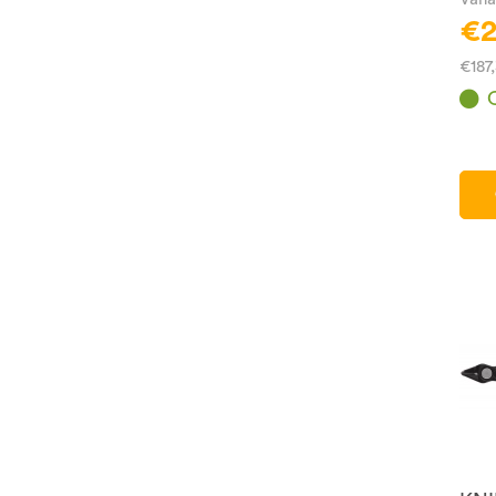
€2
€187