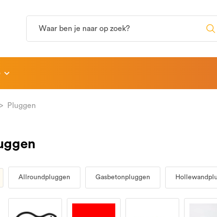
p
Pluggen
uggen
Allroundpluggen
Gasbetonpluggen
Hollewandpl