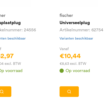
her
fischer
splaatplug
Universeelplug
ikelnummer: 24556
Artikelnummer: 62754
nten beschikbaar
Varianten beschikbaar
f
Vanaf
2,97
€10,44
04 excl. BTW
€8,63 excl. BTW
Op voorraad
Op voorraad