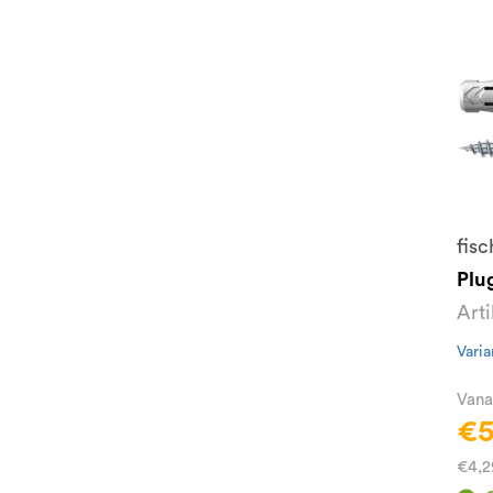
fisc
Plu
Art
Varia
Vana
€5
€4,2