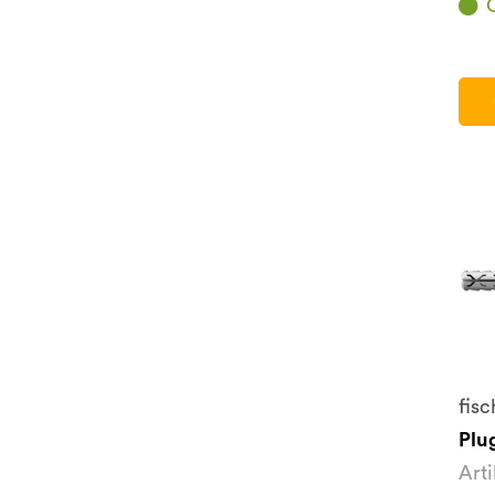
fisc
Plu
Art