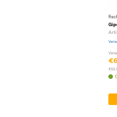
fisc
Gip
Art
Varia
Vana
€6
€52,