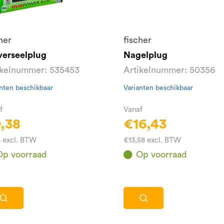
her
fischer
verseelplug
Nagelplug
ikelnummer: 535453
Artikelnummer: 50356
nten beschikbaar
Varianten beschikbaar
f
Vanaf
,38
€16,43
5 excl. BTW
€13,58 excl. BTW
Op voorraad
Op voorraad