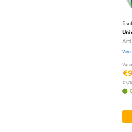
fisc
Uni
Art
Varia
Vana
€9
€7,7