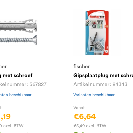
her
fischer
g met schroef
Gipsplaatplug met schr
ikelnummer: 567827
Artikelnummer: 84343
nten beschikbaar
Varianten beschikbaar
f
Vanaf
,19
€6,64
9 excl. BTW
€5,49 excl. BTW