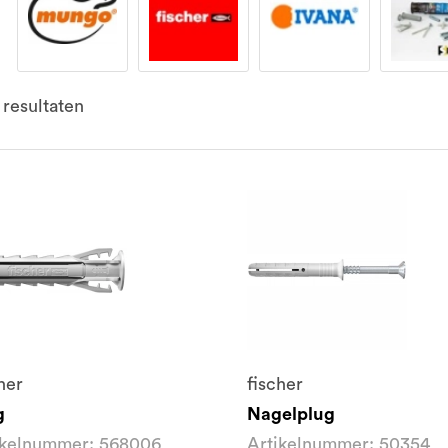
resultaten
her
fischer
g
Nagelplug
ikelnummer: 568006
Artikelnummer: 50354