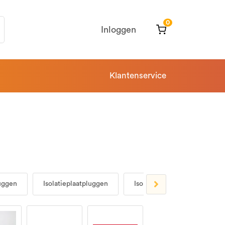
0
Inloggen
Klantenservice
uggen
Isolatieplaatpluggen
Isolatiepluggen
Keil