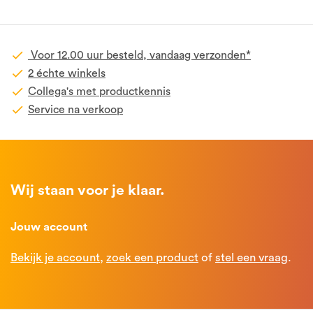
Voor 12.00 uur besteld, vandaag verzonden*
2 échte winkels
Collega's met productkennis
Service na verkoop
Wij staan voor je klaar.
Jouw account
Bekijk je account
,
zoek een product
of
stel een vraag
.