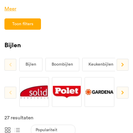
Meer
Toon filters
Bijlen
Bijlen
Boombijlen
Keukenbijlen
Kl
27
resultaten