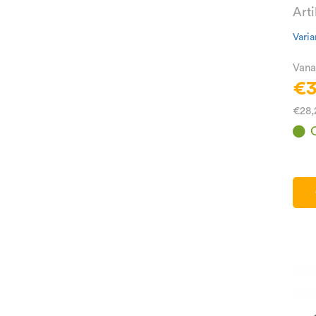
Art
Varia
Vana
€3
€28,