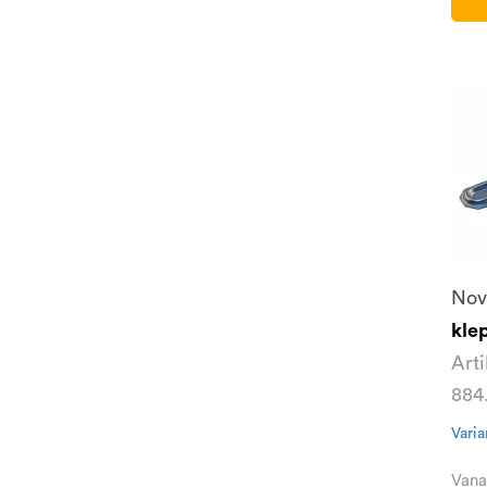
Nov
kle
Art
884
Varia
Vana