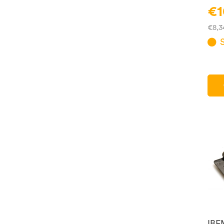
€1
€8,3
IBF