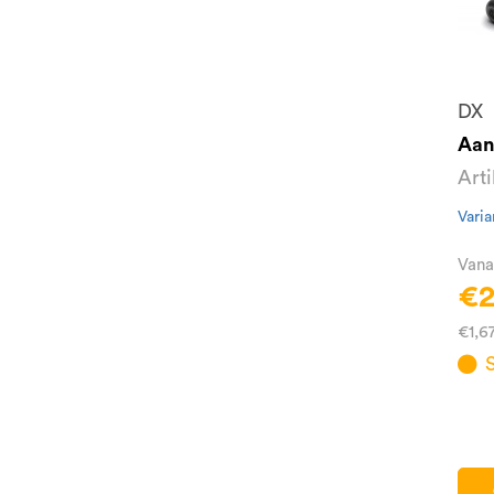
DX
Aan
Art
Varia
Vana
€2
€1,6