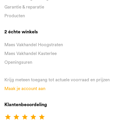
Garantie & reparatie
Producten
2 échte winkels
Maes Vakhandel Hoogstraten
Maes Vakhandel Kasterlee
Openingsuren
Krijg meteen toegang tot actuele voorraad en prijzen
Maak je account aan
Klantenbeoordeling
star
star
star
star
star