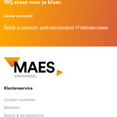
Wij staan voor je klaar.
Jouw account
Bekijk je account
,
zoek een product
of
stel een vraag
.
Klantenservice
Contact opnemen
Bestellen
Retour & terugbetaling