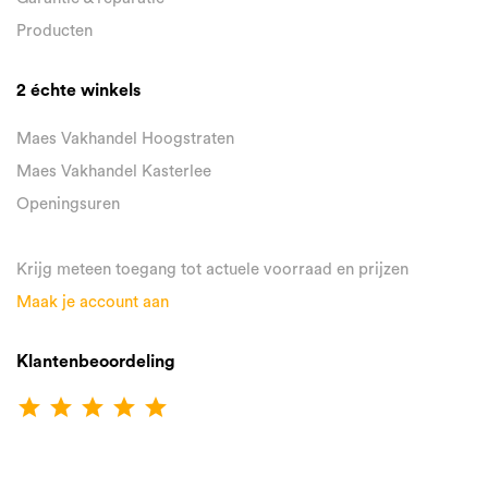
Producten
2 échte winkels
Maes Vakhandel Hoogstraten
Maes Vakhandel Kasterlee
Openingsuren
Krijg meteen toegang tot actuele voorraad en prijzen
Maak je account aan
Klantenbeoordeling
star
star
star
star
star