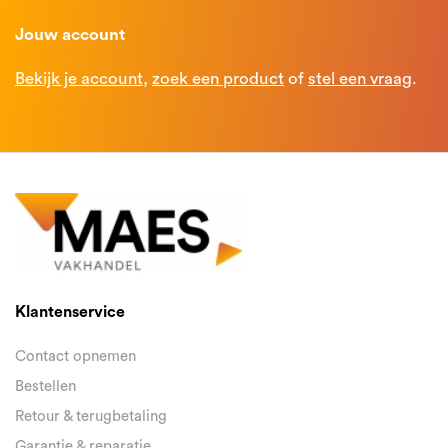
Jouw account
Bekijk je account
,
zoek een product
of
stel een vraag
.
Klantenservice
Contact opnemen
Bestellen
Retour & terugbetaling
Garantie & reparatie