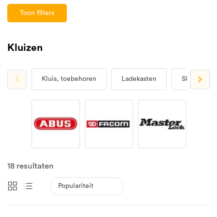
Toon filters
Kluizen
Kluis, toebehoren
Ladekasten
Sleutelkast
18
resultaten