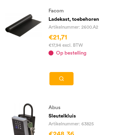
Facom
Ladekast, toebehoren
Artikelnummer: 2600.A2
€21,71
€17,94 excl. BTW
Op bestelling
Abus
Sleutelkluis
Artikelnummer: 63825
€248,36