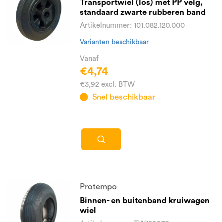
Transportwiel (los) met PP velg,
standaard zwarte rubberen band
Artikelnummer: 101.082.120.000
Varianten beschikbaar
Vanaf
€4,74
€3,92 excl. BTW
Snel beschikbaar
Protempo
Binnen- en buitenband kruiwagen
wiel