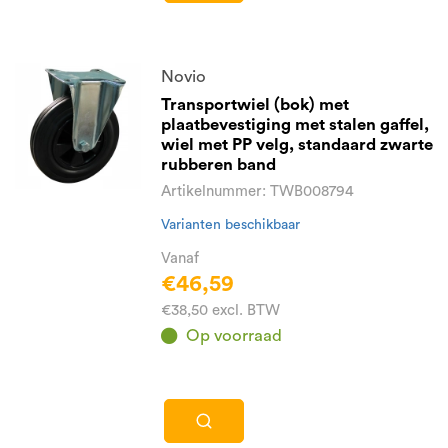
Novio
Transportwiel (bok) met
plaatbevestiging met stalen gaffel,
wiel met PP velg, standaard zwarte
rubberen band
Artikelnummer: TWB008794
Varianten beschikbaar
Vanaf
€46,59
€38,50 excl. BTW
Op voorraad