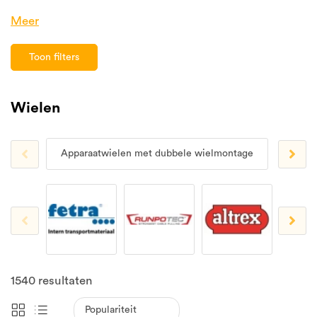
Meer
Toon filters
Wielen
Apparaatwielen met dubbele wielmontage
Appar
1540
resultaten