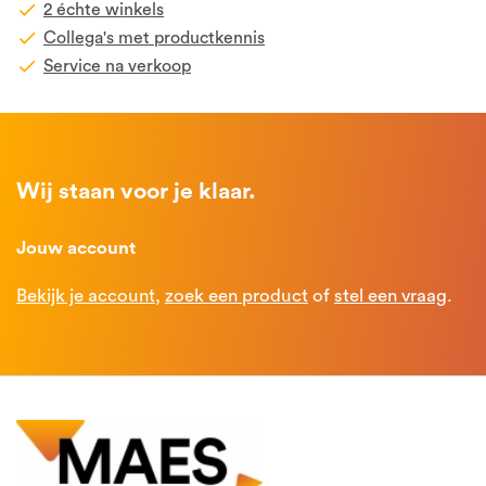
2 échte winkels
Collega's met productkennis
Service na verkoop
Wij staan voor je klaar.
Jouw account
Bekijk je account
,
zoek een product
of
stel een vraag
.