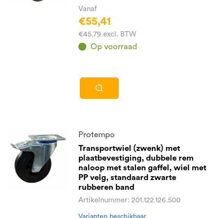
Vanaf
€55,41
€45,79 excl. BTW
Op voorraad
Protempo
Transportwiel (zwenk) met
plaatbevestiging, dubbele rem
naloop met stalen gaffel, wiel met
PP velg, standaard zwarte
rubberen band
Artikelnummer: 201.122.126.500
Varianten beschikbaar