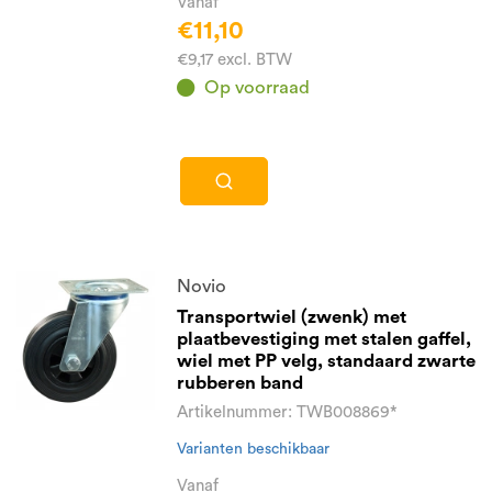
Vanaf
€11,10
€9,17 excl. BTW
Op voorraad
Novio
Transportwiel (zwenk) met
plaatbevestiging met stalen gaffel,
wiel met PP velg, standaard zwarte
rubberen band
Artikelnummer: TWB008869*
Varianten beschikbaar
Vanaf