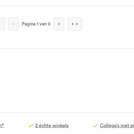
Pagina
1 van 0
n*
2 échte winkels
Collega's met p