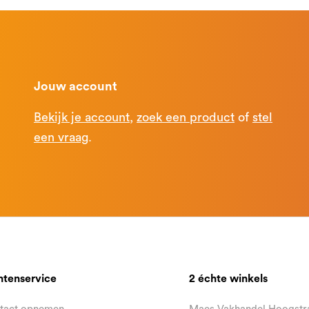
Jouw account
Bekijk je account
,
zoek een product
of
stel
een vraag
.
ntenservice
2 échte winkels