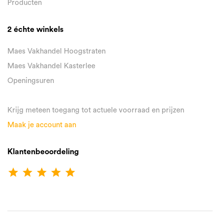
Producten
2 échte winkels
Maes Vakhandel Hoogstraten
Maes Vakhandel Kasterlee
Openingsuren
Krijg meteen toegang tot actuele voorraad en prijzen
Maak je account aan
Klantenbeoordeling
star
star
star
star
star