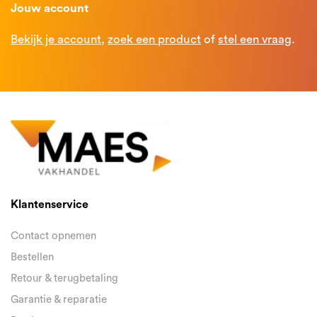
Jouw account
Bekijk je account
,
zoek een product
of
stel een vraag
.
Klantenservice
Contact opnemen
Bestellen
Retour & terugbetaling
Garantie & reparatie