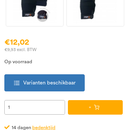
€12,02
€9,93 excl. BTW
Op voorraad
format_list_bulleted
Varianten beschikbaar
+
14 dagen
bedenktijd