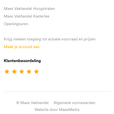
Maes Vakhandel Hoogstraten
Maes Vakhandel Kasterlee
Openingsuren
Krijg meteen toegang tot actuele voorraad en prijzen
Maak je account aan
Klantenbeoordeling
star
star
star
star
star
© Maes Vakhandel
Algemene voorwaarden
Website door MaesMedia