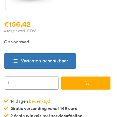
€156,42
€129,27 excl. BTW
Op voorraad
format_list_bulleted
Varianten beschikbaar
+
14 dagen
bedenktijd
Gratis verzending vanaf 149 euro
2 échte
winkels
met
serviceafdeling