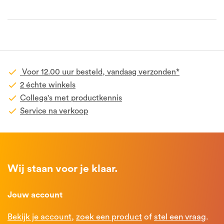
Voor 12.00 uur besteld, vandaag verzonden*
2 échte winkels
Collega's met productkennis
Service na verkoop
Wij staan voor je klaar.
Jouw account
Bekijk je account
,
zoek een product
of
stel een vraag
.