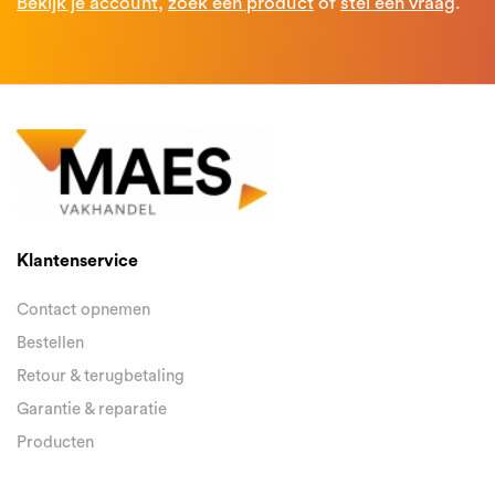
Bekijk je account
,
zoek een product
of
stel een vraag
.
Klantenservice
Contact opnemen
Bestellen
Retour & terugbetaling
Garantie & reparatie
Producten