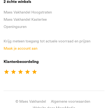
2 échte winkels
Maes Vakhandel Hoogstraten
Maes Vakhandel Kasterlee
Openingsuren
Krijg meteen toegang tot actuele voorraad en prijzen
Maak je account aan
Klantenbeoordeling
star
star
star
star
star
© Maes Vakhandel
Algemene voorwaarden