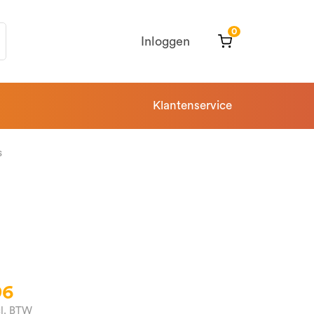
0
Inloggen
Klantenservice
s
96
cl. BTW