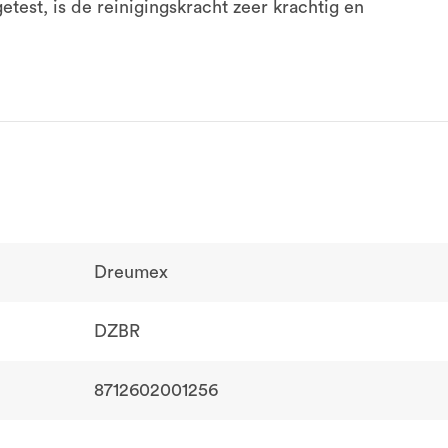
etest, is de reinigingskracht zeer krachtig en
Dreumex
DZBR
8712602001256