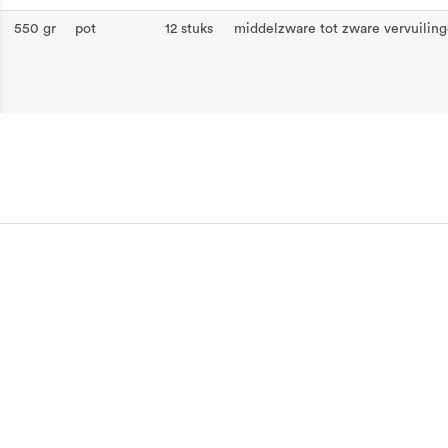
550 gr
pot
12 stuks
middelzware tot zware vervuilin