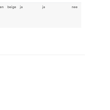
gen
beige
ja
ja
nee
ja