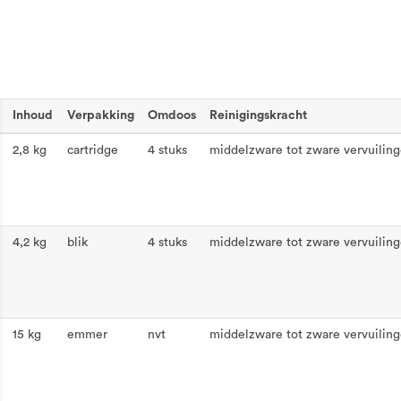
Inhoud
Verpakking
Omdoos
Reinigingskracht
2,8 kg
cartridge
4 stuks
middelzware tot zware vervuilin
4,2 kg
blik
4 stuks
middelzware tot zware vervuilin
15 kg
emmer
nvt
middelzware tot zware vervuilin