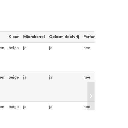
Kleur
Microkorrel
Oplosmiddelvrij
Parfumvrij
Siliconenvr
gen
beige
ja
ja
nee
ja
gen
beige
ja
ja
nee
ja
gen
beige
ja
ja
nee
ja