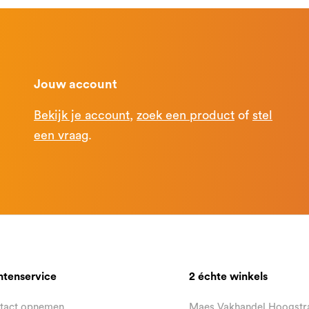
Jouw account
Bekijk je account
,
zoek een product
of
stel
een vraag
.
ntenservice
2 échte winkels
tact opnemen
Maes Vakhandel Hoogstr