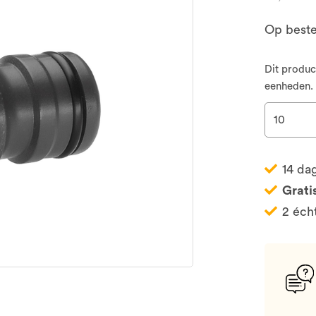
Op beste
Dit produc
eenheden.
14 da
Grati
2 éch