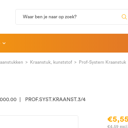
p
aanstukken
Kraanstuk, kunststof
Prof-System Kraanstuk
.000.00
PROF.SYST.KRAANST.3/4
€5,5
€4,59 exc