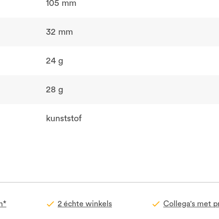
105 mm
32 mm
24 g
28 g
kunststof
n*
2 échte winkels
Collega's met p