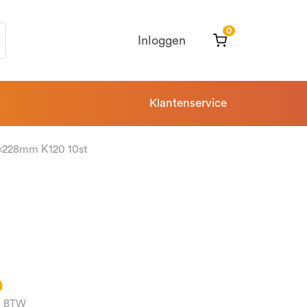
0
Inloggen
Klantenservice
x228mm K120 10st
0
l. BTW