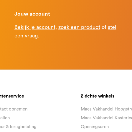
Jouw account
Bekijk je account
,
zoek een product
of
stel
een vraag
.
ntenservice
2 échte winkels
tact opnemen
Maes Vakhandel Hoogstr
ellen
Maes Vakhandel Kasterle
ur & terugbetaling
Openingsuren