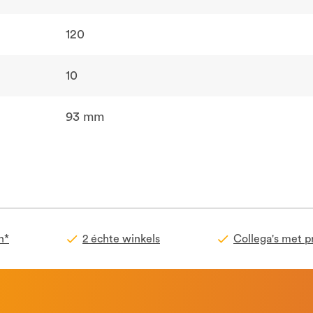
120
10
93 mm
n*
2 échte winkels
Collega's met p