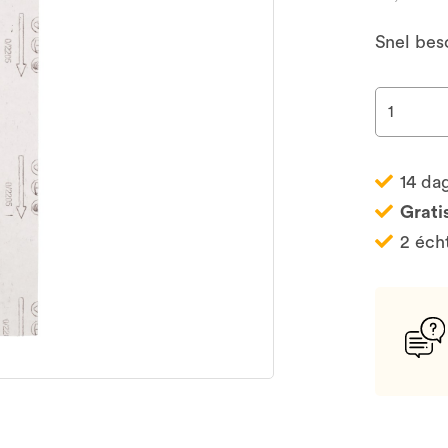
Snel bes
14 da
Grati
2 éch