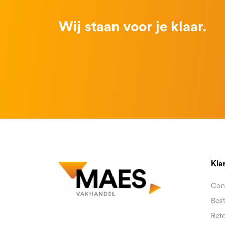
Wij staan voor je klaar.
Kla
Con
Best
Reto