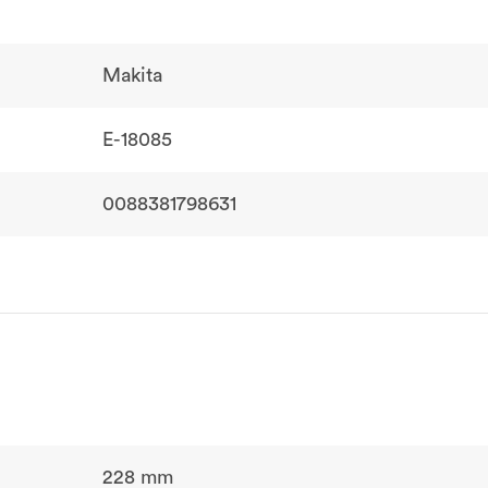
Makita
E-18085
0088381798631
228 mm