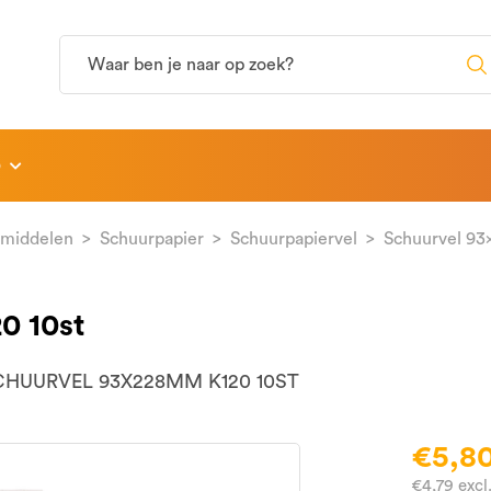
p
rmiddelen
Schuurpapier
Schuurpapiervel
Schuurvel 93
0 10st
CHUURVEL 93X228MM K120 10ST
€5,8
€4,79 exc