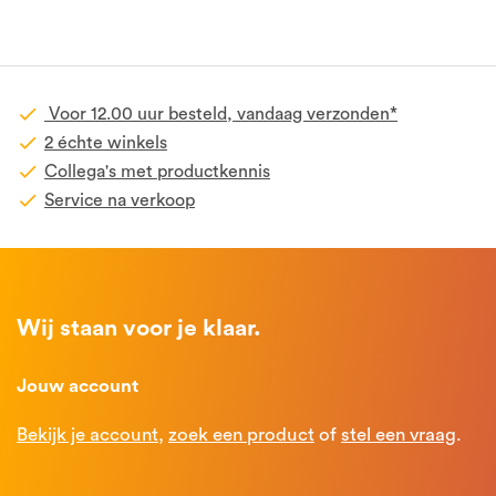
Voor 12.00 uur besteld, vandaag verzonden*
2 échte winkels
Collega's met productkennis
Service na verkoop
Wij staan voor je klaar.
Jouw account
Bekijk je account
,
zoek een product
of
stel een vraag
.