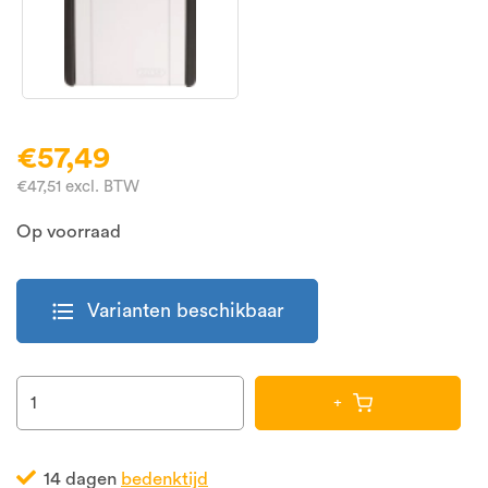
€57,49
€47,51 excl. BTW
Op voorraad
format_list_bulleted
Varianten beschikbaar
+
14 dagen
bedenktijd