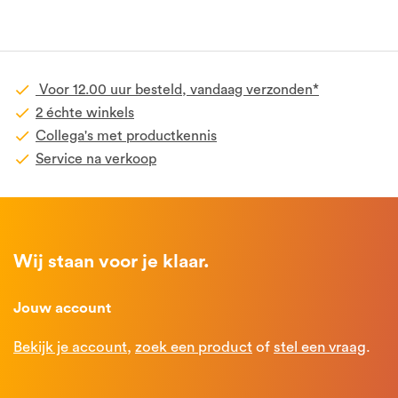
Voor 12.00 uur besteld, vandaag verzonden*
2 échte winkels
Collega's met productkennis
Service na verkoop
Wij staan voor je klaar.
Jouw account
Bekijk je account
,
zoek een product
of
stel een vraag
.