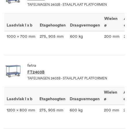
TAFELWAGEN 2402B - STAALPLAAT PLATFORMEN
Wielen
Aa
Laadvlak l x b
Etagehoogten
Draagvermogen
ø
et
1000 x 700 mm
275, 905 mm
600 kg
200 mm
2
fetra
FT2403B
TAFELWAGEN 2403B - STAALPLAAT PLATFORMEN
Wielen
Aa
Laadvlak l x b
Etagehoogten
Draagvermogen
ø
et
1200 x 800 mm
275, 905 mm
600 kg
200 mm
2