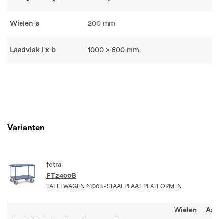
Wielen ø
200 mm
Laadvlak l x b
1000 x 600 mm
Varianten
fetra
FT2400B
TAFELWAGEN 2400B - STAALPLAAT PLATFORMEN
Wielen
Aan