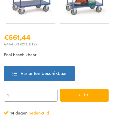
€561,44
€464,00 excl. BTW
Snel beschikbaar
format_list_bulleted
Varianten beschikbaar
+
14 dagen
bedenktijd