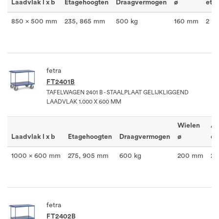
Laadvlak l x b
Etagehoogten
Draagvermogen
ø
etag
850 x 500 mm
235, 865 mm
500 kg
160 mm
2
fetra
FT2401B
TAFELWAGEN 2401 B - STAALPLAAT GELIJKLIGGEND
LAADVLAK 1.000 X 600 MM
Wielen
Aa
Laadvlak l x b
Etagehoogten
Draagvermogen
ø
et
1000 x 600 mm
275, 905 mm
600 kg
200 mm
2
fetra
FT2402B