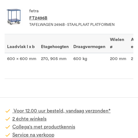
fetra
FT2496B
TAFELWAGEN 2496B - STAALPLAAT PLATFORMEN
Wielen
Aan
Laadvlak l x b
Etagehoogten
Draagvermogen
ø
eta
600 x 600 mm
270, 905 mm
600 kg
200 mm
2
Voor 12.00 uur besteld, vandaag verzonden*
2 échte winkels
Collega's met productkennis
Service na verkoop