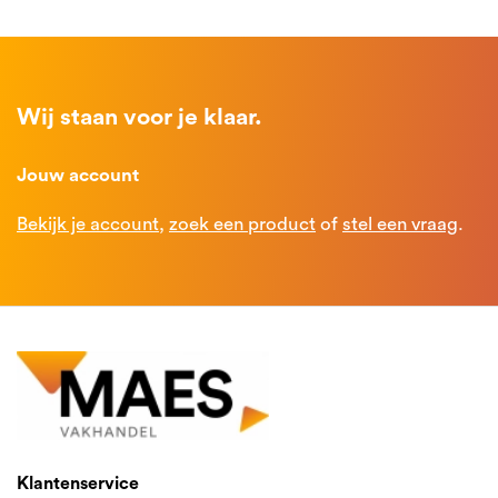
Wij staan voor je klaar.
Jouw account
Bekijk je account
,
zoek een product
of
stel een vraag
.
Klantenservice